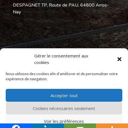
DESPAGNET TP, Route de PAU, 64800 Arros-
Nay
Gérer le consentement aux
Accueil
Revue de presse
cookies
Informations légales
Politique de confidentialité
Contact
Nous utilisons des cookies afin d'améliorer et de personnaliser votre
Politique des cookies
expérience de navigation.
Accepter tout
Copyright
Despagnet TP
| Une entreprise
Cookies nécessaires seulement
Despagnet BTP
| Info légale :
Mentions légales
|
Enquête
Voir les préférences